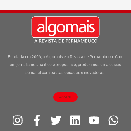
Fundada em 2006, a Algomais é a Revista de Pernambuco. Com
um jornalismo analítico e propositivo, produzimos uma edição
semanal com pautas ousadas e inovadoras.
ASSINE
I
F
T
L
Y
W
n
a
w
i
o
h