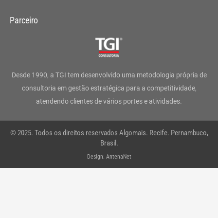
s
c
i
n
u
a
Parceiro
t
e
t
k
t
t
a
b
t
e
u
s
g
o
e
d
b
a
Desde 1990, a TGI tem desenvolvido uma metodologia própria de
r
o
r
i
e
p
consultoria em gestão estratégica para a competitividade,
atendendo clientes de vários portes e atividades.
a
k
n
p
m
-
© 2025. Todos os direitos reservados Algomais. Recife. Pernambuco,
f
Brasil.
Design: AntenaNet