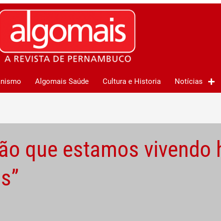
anismo
Algomais Saúde
Cultura e Historia
Notícias
ção que estamos vivendo 
s”