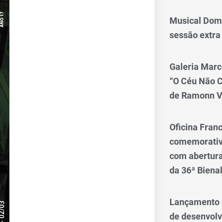
Musical Dom
sessão extra
Galeria Marc
“O Céu Não 
de Ramonn V
Oficina Franc
comemorativo
com abertura 
da 36ª Biena
Lançamento d
de desenvol