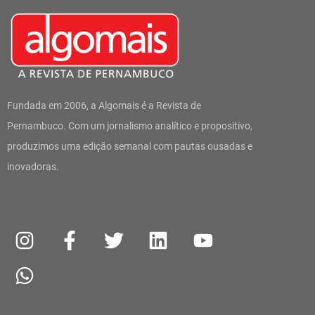
Fundada em 2006, a Algomais é a Revista de
Pernambuco. Com um jornalismo analítico e propositivo,
produzimos uma edição semanal com pautas ousadas e
inovadoras.
I
W
F
T
L
Y
n
h
a
w
i
o
s
a
c
i
n
u
t
t
e
t
k
t
a
s
b
t
e
u