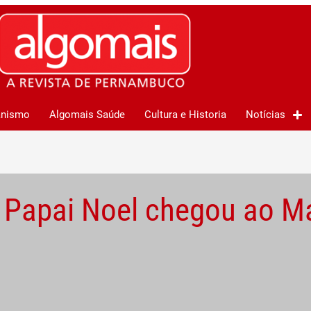
anismo
Algomais Saúde
Cultura e Historia
Notícias
 Papai Noel chegou ao M