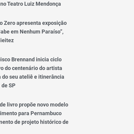
 no Teatro Luiz Mendonça
o Zero apresenta exposição
Cabe em Nenhum Paraíso”,
ieitez
isco Brennand inicia ciclo
 do centenário do artista
do seu ateliê e itinerância
l de SP
e livro propõe novo modelo
vimento para Pernambuco
ento de projeto histórico de