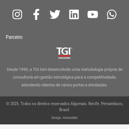
I
F
T
L
Y
W
n
a
w
i
o
h
s
c
i
n
u
a
Parceiro
t
e
t
k
t
t
a
b
t
e
u
s
g
o
e
d
b
a
Desde 1990, a TGI tem desenvolvido uma metodologia própria de
r
o
r
i
e
p
consultoria em gestão estratégica para a competitividade,
atendendo clientes de vários portes e atividades.
a
k
n
p
m
-
© 2025. Todos os direitos reservados Algomais. Recife. Pernambuco,
f
Brasil.
Design: AntenaNet