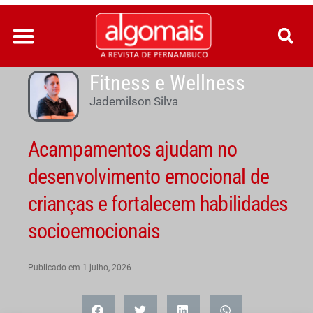
Ir
para
o
conteúdo
Fitness e Wellness
Jademilson Silva
Acampamentos ajudam no
desenvolvimento emocional de
crianças e fortalecem habilidades
socioemocionais
Publicado em
1 julho, 2026