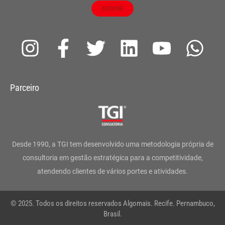
ASSINE
I
F
T
L
Y
W
n
a
w
i
o
h
s
c
i
n
u
a
Parceiro
t
e
t
k
t
t
a
b
t
e
u
s
g
o
e
d
b
a
Desde 1990, a TGI tem desenvolvido uma metodologia própria de
r
o
r
i
e
p
consultoria em gestão estratégica para a competitividade,
atendendo clientes de vários portes e atividades.
a
k
n
p
m
-
© 2025. Todos os direitos reservados Algomais. Recife. Pernambuco,
f
Brasil.