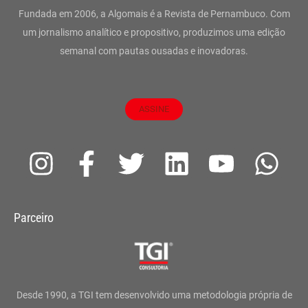
Fundada em 2006, a Algomais é a Revista de Pernambuco. Com
um jornalismo analítico e propositivo, produzimos uma edição
semanal com pautas ousadas e inovadoras.
ASSINE
I
F
T
L
Y
W
n
a
w
i
o
h
s
c
i
n
u
a
Parceiro
t
e
t
k
t
t
a
b
t
e
u
s
g
o
e
d
b
a
Desde 1990, a TGI tem desenvolvido uma metodologia própria de