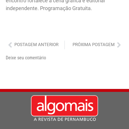
encontro fortalece a cena gráfica e editorial
independente. Programação Gratuita.
Anterior
Pró
POSTAGEM ANTERIOR
PRÓXIMA POSTAGEM
Deixe seu comentário