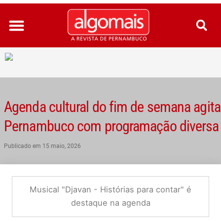
Ir
para
o
conteúdo
Agenda cultural do fim de semana agita
Pernambuco com programação diversa
Publicado em
15 maio, 2026
Musical "Djavan - Histórias para contar" é
destaque na agenda