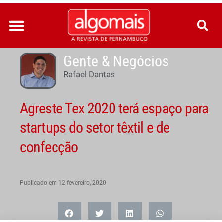
Ir
para
o
conteúdo
Gente & Negócios
Rafael Dantas
Agreste Tex 2020 terá espaço para
startups do setor têxtil e de
confecção
Publicado em
12 fevereiro, 2020