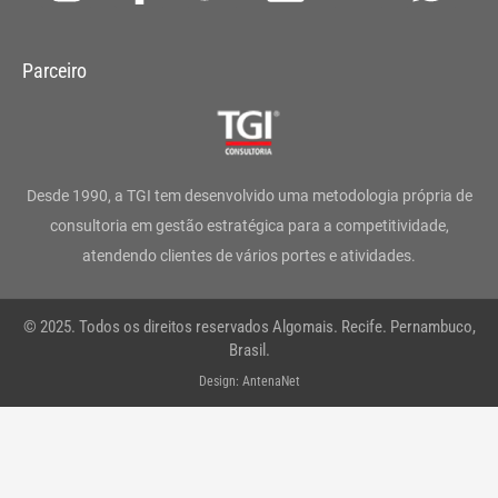
n
a
w
i
o
h
s
c
i
n
u
a
Parceiro
t
e
t
k
t
t
a
b
t
e
u
s
g
o
e
d
b
a
Desde 1990, a TGI tem desenvolvido uma metodologia própria de
r
o
r
i
e
p
consultoria em gestão estratégica para a competitividade,
atendendo clientes de vários portes e atividades.
a
k
n
p
m
-
© 2025. Todos os direitos reservados Algomais. Recife. Pernambuco,
f
Brasil.
Design: AntenaNet