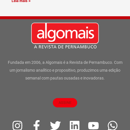
Leia mais »
Fundada em 2006, a Algomais é a Revista de Pernambuco. Com
um jornalismo analítico e propositivo, produzimos uma edição
semanal com pautas ousadas e inovadoras.
ASSINE
I
F
T
L
Y
W