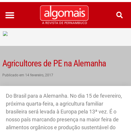
Ir
para
o
conteúdo
Agricultores de PE na Alemanha
Publicado em
14 fevereiro, 2017
Do Brasil para a Alemanha. No dia 15 de fevereiro,
próxima quarta-feira, a agricultura familiar
brasileira será levada à Europa pela 13ª vez. É o
nosso país marcando presença na maior feira de
alimentos orgânicos e produção sustentável do