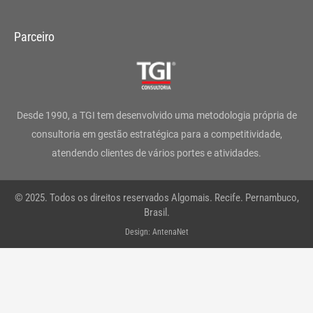
n
a
w
i
o
h
s
c
i
n
u
a
Parceiro
t
e
t
k
t
t
a
b
t
e
u
s
g
o
e
d
b
a
Desde 1990, a TGI tem desenvolvido uma metodologia própria de
r
o
r
i
e
p
consultoria em gestão estratégica para a competitividade,
atendendo clientes de vários portes e atividades.
a
k
n
p
m
-
© 2025. Todos os direitos reservados Algomais. Recife. Pernambuco,
f
Brasil.
Design: AntenaNet