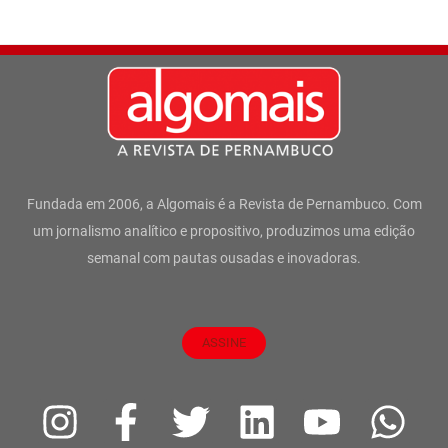
Fundada em 2006, a Algomais é a Revista de Pernambuco. Com
um jornalismo analítico e propositivo, produzimos uma edição
semanal com pautas ousadas e inovadoras.
ASSINE
I
F
T
L
Y
W