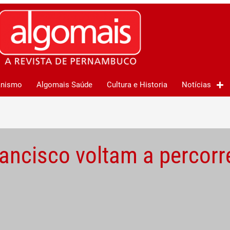
anismo
Algomais Saúde
Cultura e Historia
Notícias
ancisco voltam a percorr