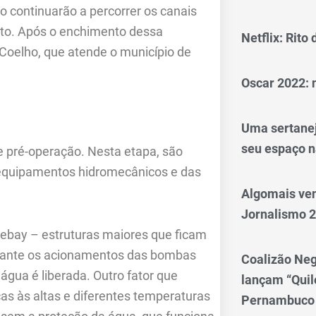
 continuarão a percorrer os canais
jeto. Após o enchimento dessa
Netflix: Rito
o Coelho, que atende o município de
Oscar 2022: 
Uma sertanej
seu espaço n
e pré-operação. Nesta etapa, são
s equipamentos hidromecânicos e das
Algomais ve
Jornalismo 
ebay – estruturas maiores que ficam
durante os acionamentos das bombas
Coalizão Neg
gua é liberada. Outro fator que
lançam “Qui
as às altas e diferentes temperaturas
Pernambuco