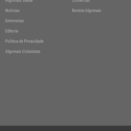
Algomais Saúde
Comercial
Notícias
Revista Algomais
Entrevistas
Editoria
Política de Privacidade
Algomais Colunistas