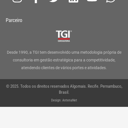
n
a
w
i
o
h
s
c
i
n
u
a
Parceiro
t
e
t
k
t
t
a
b
t
e
u
s
g
o
e
d
b
a
Desde 1990, a TGI tem desenvolvido uma metodologia própria de
r
o
r
i
e
p
consultoria em gestão estratégica para a competitividade,
atendendo clientes de vários portes e atividades.
a
k
n
p
m
-
© 2025. Todos os direitos reservados Algomais. Recife. Pernambuco,
f
Brasil.
Design: AntenaNet