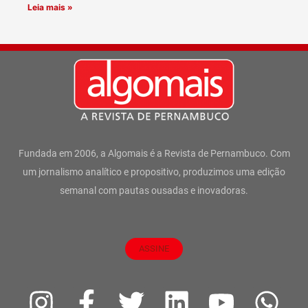
Leia mais »
Fundada em 2006, a Algomais é a Revista de Pernambuco. Com
um jornalismo analítico e propositivo, produzimos uma edição
semanal com pautas ousadas e inovadoras.
ASSINE
I
F
T
L
Y
W