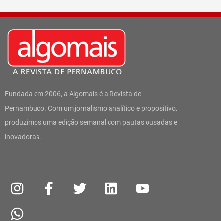
Fundada em 2006, a Algomais é a Revista de
Pernambuco. Com um jornalismo analítico e propositivo,
produzimos uma edição semanal com pautas ousadas e
inovadoras.
I
W
F
T
L
Y
n
h
a
w
i
o
s
a
c
i
n
u
t
t
e
t
k
t