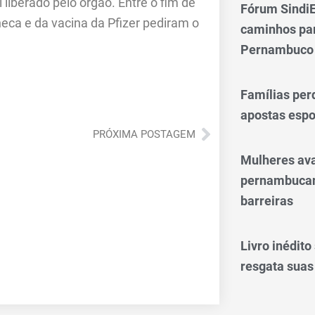
iberado pelo órgão. Entre o fim de
Fórum SindiE
eneca e da vacina da Pfizer pediram o
caminhos par
Pernambuco
Famílias per
apostas espo
Próximo
PRÓXIMA POSTAGEM
Mulheres av
pernambucan
barreiras
Livro inédit
resgata suas