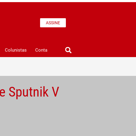
ASSINE
Colunistas
Conta
 e Sputnik V