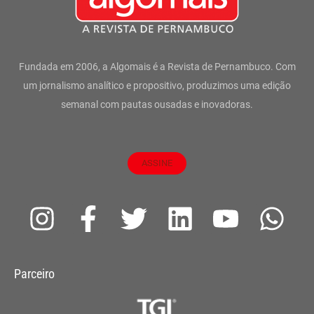
Fundada em 2006, a Algomais é a Revista de Pernambuco. Com
um jornalismo analítico e propositivo, produzimos uma edição
semanal com pautas ousadas e inovadoras.
ASSINE
I
F
T
L
Y
W
n
a
w
i
o
h
s
c
i
n
u
a
Parceiro
t
e
t
k
t
t