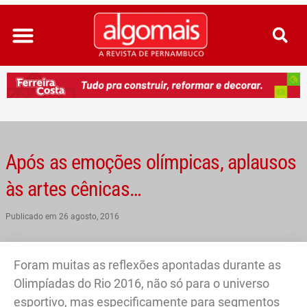
Ir
para
o
conteúdo
Após as emoções olímpicas, aplausos
às artes cênicas…
Publicado em
26 agosto, 2016
Foram muitas as reflexões apontadas durante as
Olimpíadas do Rio 2016, não só para o universo
esportivo, mas especificamente para segmentos