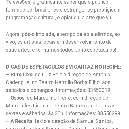
Televisões, é gratificante saber que o público
formado por brasileiros e estrangeiros prestigiou a
programação cultural, e aplaudiu a arte que viu.
Agora, pós-olimpíada, é tempo de aplaudirmos, ao
vivo, os artistas locais em desenvolvimento de
suas artes, e tenhamos todos bons espetáculos!
DICAS DE ESPETÁCULOS EM CARTAZ NO RECIFE:
–
Puro Lixo
, de Luiz Reis e direção de Antônio
Cadengue, no Teatro Hermilo Borba Filho, aos
sábados e domingos. Informações: 33553319.
–
Ossos
, de Marcelino Freire, com direção de
Marcondes Lima, no Teatro Barreto Jr. Tadas as
sextas e sábados, às 20h. Informações: 33556399.
–
A Receita
, texto e direção de Samuel Santos,
com a atriz Naná Sodré, no Teatro Luiz Mendonça