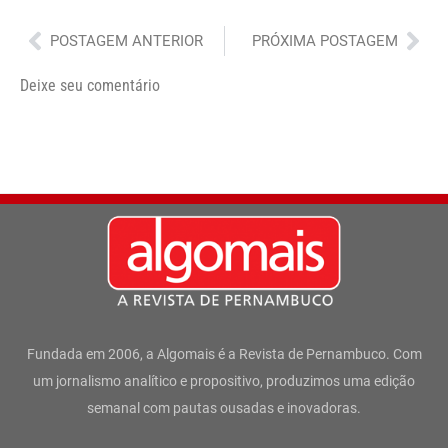
Anterior
Pró
POSTAGEM ANTERIOR
PRÓXIMA POSTAGEM
Deixe seu comentário
Fundada em 2006, a Algomais é a Revista de Pernambuco. Com
um jornalismo analítico e propositivo, produzimos uma edição
semanal com pautas ousadas e inovadoras.