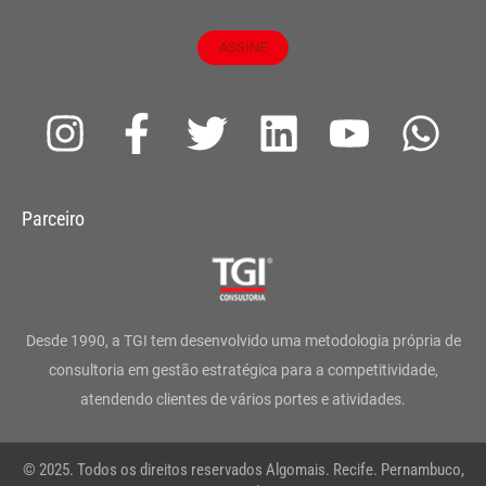
ASSINE
I
F
T
L
Y
W
n
a
w
i
o
h
s
c
i
n
u
a
Parceiro
t
e
t
k
t
t
a
b
t
e
u
s
g
o
e
d
b
a
Desde 1990, a TGI tem desenvolvido uma metodologia própria de
r
o
r
i
e
p
consultoria em gestão estratégica para a competitividade,
atendendo clientes de vários portes e atividades.
a
k
n
p
m
-
© 2025. Todos os direitos reservados Algomais. Recife. Pernambuco,