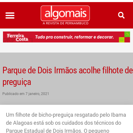
Ir
para
o
conteúdo
Parque de Dois Irmãos acolhe filhote de
preguiça
Publicado em
7 janeiro, 2021
Um filhote de bicho-preguiça resgatado pelo Ibama
de Alagoas está sob os cuidados dos técnicos do
Parque Estadual de Dois Irmãos. O pequeno