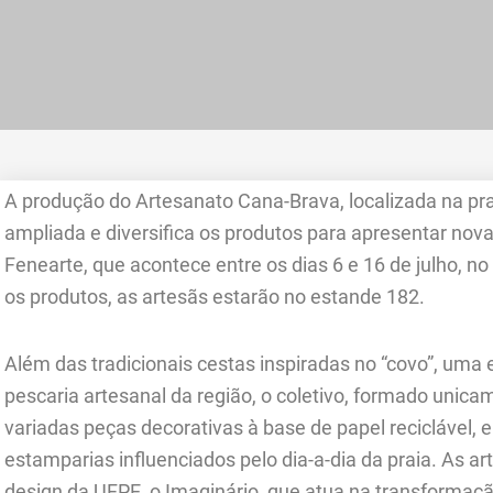
A produção do Artesanato Cana-Brava, localizada na pr
ampliada e diversifica os produtos para apresentar nova
Fenearte, que acontece entre os dias 6 e 16 de julho, 
os produtos, as artesãs estarão no estande 182.
Além das tradicionais cestas inspiradas no “covo”, uma e
pescaria artesanal da região, o coletivo, formado unic
variadas peças decorativas à base de papel reciclável, 
estamparias influenciados pelo dia-a-dia da praia. As a
design da UFPE, o Imaginário, que atua na transformaç