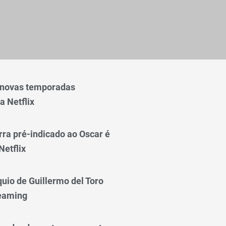
 novas temporadas
a Netflix
rra pré-indicado ao Oscar é
Netflix
quio de Guillermo del Toro
reaming