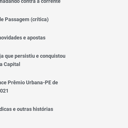
nadando contra a corrente
 de Passagem (crítica)
novidades e apostas
a que persistiu e conquistou
a Capital
nce Prêmio Urbana-PE de
2021
icas e outras histórias