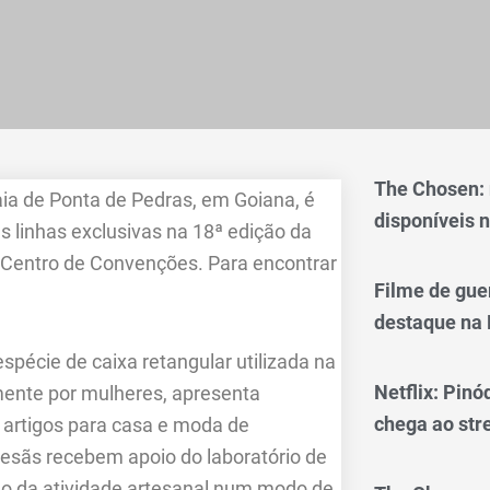
The Chosen:
aia de Ponta de Pedras, em Goiana, é
disponíveis n
s linhas exclusivas na 18ª edição da
no Centro de Convenções. Para encontrar
Filme de gue
destaque na 
spécie de caixa retangular utilizada na
Netflix: Pinó
amente por mulheres, apresenta
chega ao st
e artigos para casa e moda de
rtesãs recebem apoio do laboratório de
ão da atividade artesanal num modo de