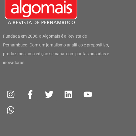
Fundada em 2006, a Algomais é a Revista de
Pernambuco. Com um jornalismo analítico e propositivo,
produzimos uma edição semanal com pautas ousadas e
inovadoras.
I
W
F
T
L
Y
n
h
a
w
i
o
s
a
c
i
n
u
t
t
e
t
k
t
a
s
b
t
e
u
g
a
o
e
d
b
r
p
o
r
i
e