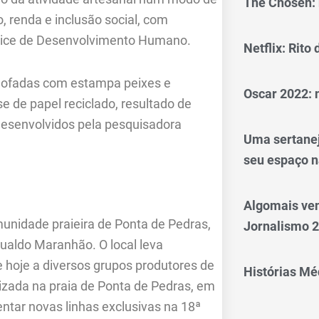
The Chosen: 
, renda e inclusão social, com
dice de Desenvolvimento Humano.
Netflix: Rito
lmofadas com estampa peixes e
Oscar 2022: 
 de papel reciclado, resultado de
esenvolvidos pela pesquisadora
Uma sertanej
seu espaço n
Algomais ve
unidade praieira de Ponta de Pedras,
Jornalismo 
ualdo Maranhão. O local leva
e hoje a diversos grupos produtores de
Histórias Méd
izada na praia de Ponta de Pedras, em
entar novas linhas exclusivas na 18ª