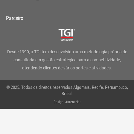
n
a
w
i
o
h
s
c
i
n
u
a
Parceiro
t
e
t
k
t
t
a
b
t
e
u
s
g
o
e
d
b
a
Desde 1990, a TGI tem desenvolvido uma metodologia própria de
r
o
r
i
e
p
consultoria em gestão estratégica para a competitividade,
atendendo clientes de vários portes e atividades.
a
k
n
p
m
-
© 2025. Todos os direitos reservados Algomais. Recife. Pernambuco,
f
Brasil.
Design: AntenaNet