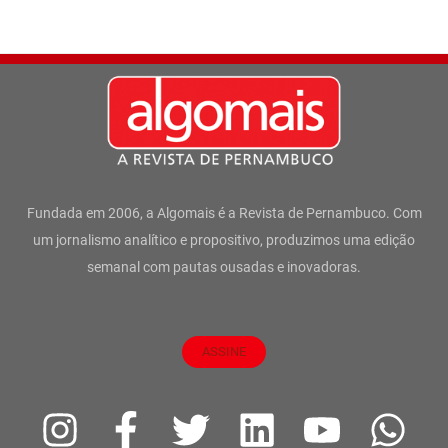
Fundada em 2006, a Algomais é a Revista de Pernambuco. Com
um jornalismo analítico e propositivo, produzimos uma edição
semanal com pautas ousadas e inovadoras.
ASSINE
I
F
T
L
Y
W