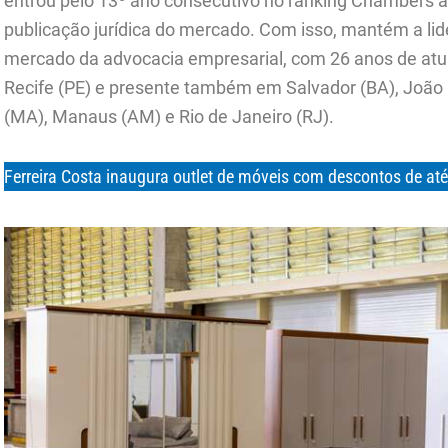
entrou pelo 13º ano consecutivo no ranking Chambers an
publicação jurídica do mercado. Com isso, mantém a lid
mercado da advocacia empresarial, com 26 anos de atu
Recife (PE) e presente também em Salvador (BA), João P
(MA), Manaus (AM) e Rio de Janeiro (RJ).
Ferreira Costa inaugura outlet de móveis com descontos de at