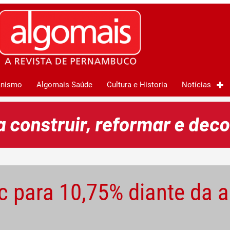
anismo
Algomais Saúde
Cultura e Historia
Notícias
c para 10,75% diante da a