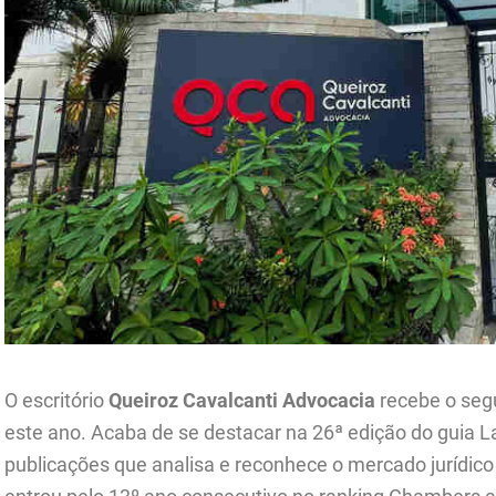
O escritório
Queiroz Cavalcanti Advocacia
recebe o seg
este ano. Acaba de se destacar na 26ª edição do guia L
publicações que analisa e reconhece o mercado jurídico