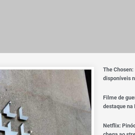
The Chosen:
disponíveis n
Filme de gue
destaque na 
Netflix: Pinó
chega ao st