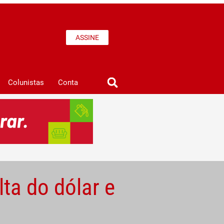
ASSINE
Colunistas
Conta
lta do dólar e