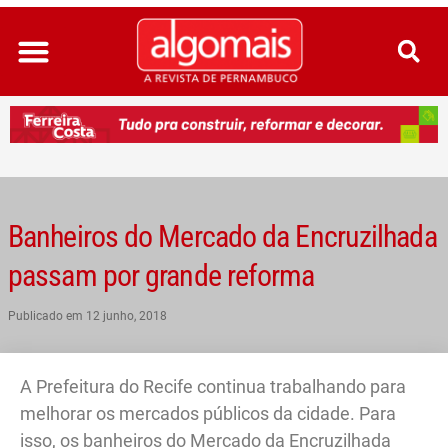
Ir
para
o
conteúdo
Banheiros do Mercado da Encruzilhada
passam por grande reforma
Publicado em
12 junho, 2018
A Prefeitura do Recife continua trabalhando para
melhorar os mercados públicos da cidade. Para
isso, os banheiros do Mercado da Encruzilhada