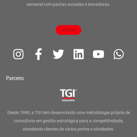
semanal com pautas ousadas e inovadoras.
ASSINE
I
F
T
L
Y
W
n
a
w
i
o
h
s
c
i
n
u
a
Parceiro
t
e
t
k
t
t
a
b
t
e
u
s
g
o
e
d
b
a
Desde 1990, a TGI tem desenvolvido uma metodologia própria de
r
o
r
i
e
p
consultoria em gestão estratégica para a competitividade,
atendendo clientes de vários portes e atividades.
a
k
n
p