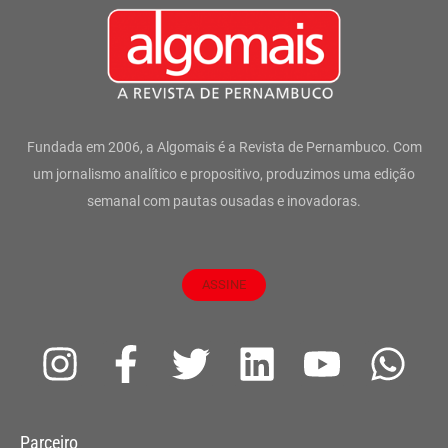
Fundada em 2006, a Algomais é a Revista de Pernambuco. Com
um jornalismo analítico e propositivo, produzimos uma edição
semanal com pautas ousadas e inovadoras.
ASSINE
I
F
T
L
Y
W
n
a
w
i
o
h
s
c
i
n
u
a
Parceiro