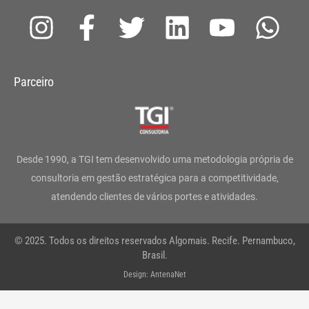
I
F
T
L
Y
W
n
a
w
i
o
h
s
c
i
n
u
a
Parceiro
t
e
t
k
t
t
a
b
t
e
u
s
g
o
e
d
b
a
Desde 1990, a TGI tem desenvolvido uma metodologia própria de
r
o
r
i
e
p
consultoria em gestão estratégica para a competitividade,
atendendo clientes de vários portes e atividades.
a
k
n
p
m
-
© 2025. Todos os direitos reservados Algomais. Recife. Pernambuco,
f
Brasil.
Design: AntenaNet