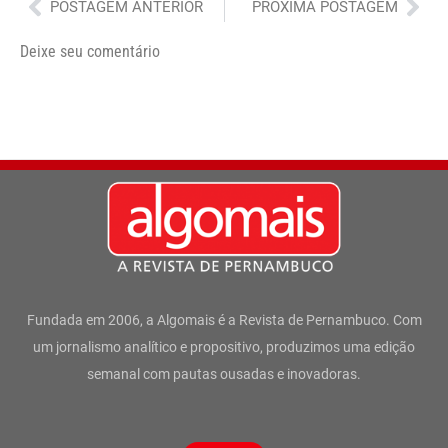
Anterior
Pró
POSTAGEM ANTERIOR
PRÓXIMA POSTAGEM
Deixe seu comentário
Fundada em 2006, a Algomais é a Revista de Pernambuco. Com
um jornalismo analítico e propositivo, produzimos uma edição
semanal com pautas ousadas e inovadoras.