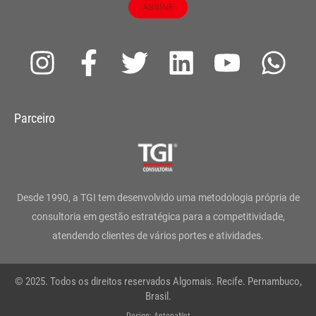
ASSINE
I
F
T
L
Y
W
n
a
w
i
o
h
s
c
i
n
u
a
Parceiro
t
e
t
k
t
t
a
b
t
e
u
s
g
o
e
d
b
a
Desde 1990, a TGI tem desenvolvido uma metodologia própria de
r
o
r
i
e
p
consultoria em gestão estratégica para a competitividade,
atendendo clientes de vários portes e atividades.
a
k
n
p
m
-
© 2025. Todos os direitos reservados Algomais. Recife. Pernambuco,
f
Brasil.
Design: AntenaNet