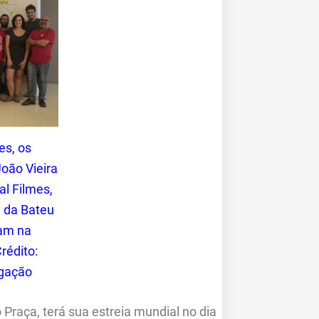
es, os
oão Vieira
al Filmes,
e da Bateu
ram na
Crédito:
lgação
Praça, terá sua estreia mundial no dia