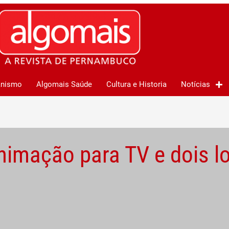
anismo
Algomais Saúde
Cultura e Historia
Notícias
nimação para TV e dois l