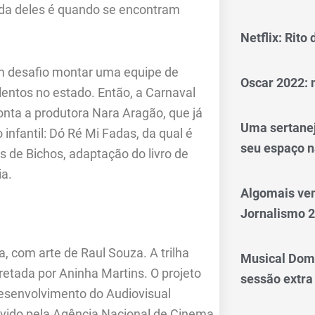
vida deles é quando se encontram
Netflix: Rito
um desafio montar uma equipe de
Oscar 2022: 
entos no estado. Então, a Carnaval
onta a produtora Nara Aragão, que já
Uma sertanej
infantil: Dó Ré Mi Fadas, da qual é
seu espaço n
de Bichos, adaptação do livro de
ia.
Algomais ve
Jornalismo 
 com arte de Raul Souza. A trilha
Musical Dom
retada por Aninha Martins. O projeto
sessão extra
Desenvolvimento do Audiovisual
ovido pela Agência Nacional de Cinema