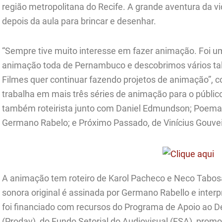
região metropolitana do Recife. A grande aventura da 
depois da aula para brincar e desenhar.
“Sempre tive muito interesse em fazer animação. Foi 
animação toda de Pernambuco e descobrimos vários tal
Filmes quer continuar fazendo projetos de animação”, c
trabalha em mais três séries de animação para o público 
também roteirista junto com Daniel Edmundson; Poemas 
Germano Rabelo; e Próximo Passado, de Vinícius Gouve
A animação tem roteiro de Karol Pacheco e Neco Tabosa,
sonora original é assinada por Germano Rabello e interp
foi financiado com recursos do Programa de Apoio ao 
(Prodav), do Fundo Setorial do Audiovisual (FSA), prom