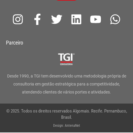
I
F
T
L
Y
W
n
a
w
i
o
h
s
c
i
n
u
a
Parceiro
t
e
t
k
t
t
a
b
t
e
u
s
g
o
e
d
b
a
Desde 1990, a TGI tem desenvolvido uma metodologia própria de
r
o
r
i
e
p
consultoria em gestão estratégica para a competitividade,
atendendo clientes de vários portes e atividades.
a
k
n
p
m
-
© 2025. Todos os direitos reservados Algomais. Recife. Pernambuco,
f
Brasil.
Design: AntenaNet