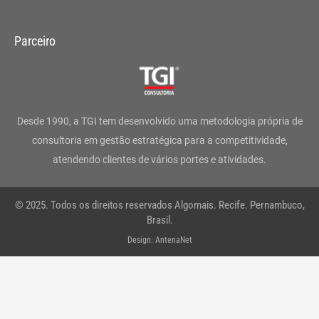
n
a
w
i
o
h
s
c
i
n
u
a
Parceiro
t
e
t
k
t
t
a
b
t
e
u
s
g
o
e
d
b
a
Desde 1990, a TGI tem desenvolvido uma metodologia própria de
r
o
r
i
e
p
consultoria em gestão estratégica para a competitividade,
atendendo clientes de vários portes e atividades.
a
k
n
p
m
-
© 2025. Todos os direitos reservados Algomais. Recife. Pernambuco,
f
Brasil.
Design: AntenaNet