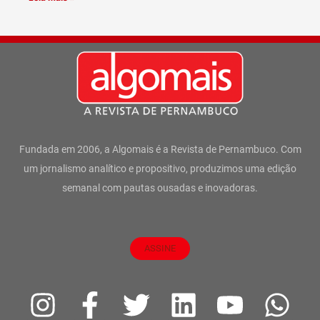
Fundada em 2006, a Algomais é a Revista de Pernambuco. Com
um jornalismo analítico e propositivo, produzimos uma edição
semanal com pautas ousadas e inovadoras.
ASSINE
I
F
T
L
Y
W