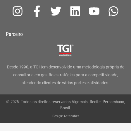
I
F
T
L
Y
W
n
a
w
i
o
h
s
c
i
n
u
a
Parceiro
t
e
t
k
t
t
a
b
t
e
u
s
g
o
e
d
b
a
Desde 1990, a TGI tem desenvolvido uma metodologia própria de
r
o
r
i
e
p
consultoria em gestão estratégica para a competitividade,
atendendo clientes de vários portes e atividades.
a
k
n
p
m
-
© 2025. Todos os direitos reservados Algomais. Recife. Pernambuco,
f
Brasil.
Design: AntenaNet