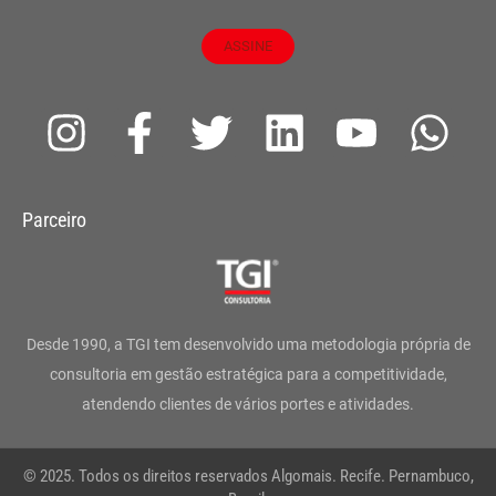
ASSINE
I
F
T
L
Y
W
n
a
w
i
o
h
s
c
i
n
u
a
Parceiro
t
e
t
k
t
t
a
b
t
e
u
s
g
o
e
d
b
a
Desde 1990, a TGI tem desenvolvido uma metodologia própria de
r
o
r
i
e
p
consultoria em gestão estratégica para a competitividade,
atendendo clientes de vários portes e atividades.
a
k
n
p
m
-
© 2025. Todos os direitos reservados Algomais. Recife. Pernambuco,