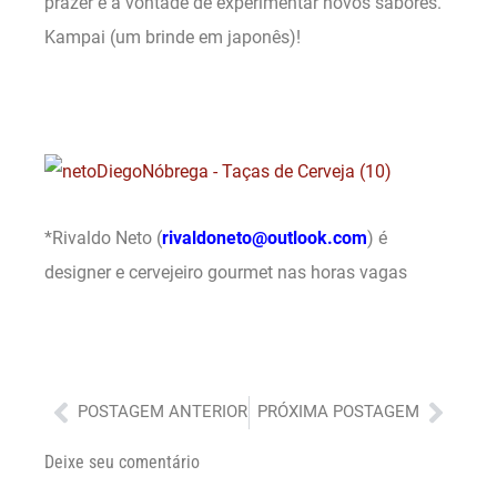
prazer e a vontade de experimentar novos sabores.
Kampai (um brinde em japonês)!
*Rivaldo Neto (
rivaldoneto@outlook.com
) é
designer e cervejeiro gourmet nas horas vagas
Anterior
Próx
POSTAGEM ANTERIOR
PRÓXIMA POSTAGEM
Deixe seu comentário