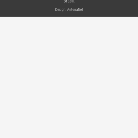
f
Brasil.
Design: AntenaNet