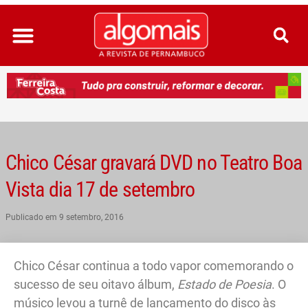
Ir
para
o
conteúdo
Chico César gravará DVD no Teatro Boa
Vista dia 17 de setembro
Publicado em
9 setembro, 2016
Chico César continua a todo vapor comemorando o
sucesso de seu oitavo álbum,
Estado de Poesia
. O
músico levou a turnê de lançamento do disco às