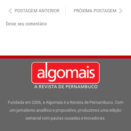
Anterior
Pró
POSTAGEM ANTERIOR
PRÓXIMA POSTAGEM
Deixe seu comentário
Fundada em 2006, a Algomais é a Revista de Pernambuco. Com
um jornalismo analítico e propositivo, produzimos uma edição
semanal com pautas ousadas e inovadoras.