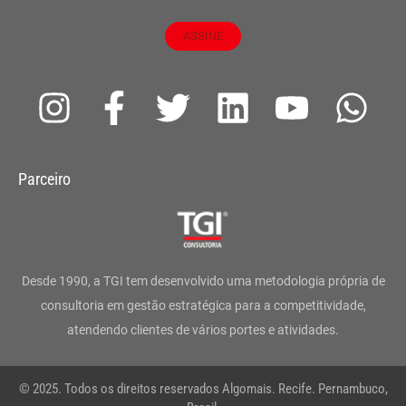
ASSINE
I
F
T
L
Y
W
n
a
w
i
o
h
s
c
i
n
u
a
Parceiro
t
e
t
k
t
t
a
b
t
e
u
s
g
o
e
d
b
a
Desde 1990, a TGI tem desenvolvido uma metodologia própria de
r
o
r
i
e
p
consultoria em gestão estratégica para a competitividade,
atendendo clientes de vários portes e atividades.
a
k
n
p
m
-
© 2025. Todos os direitos reservados Algomais. Recife. Pernambuco,