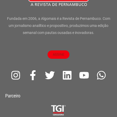
Fundada em 2006, a Algomais é a Revista de Pernambuco. Com
um jornalismo analítico e propositivo, produzimos uma edição
semanal com pautas ousadas e inovadoras.
ASSINE
I
F
T
L
Y
W
n
a
w
i
o
h
s
c
i
n
u
a
Parceiro
t
e
t
k
t
t
a
b
t
e
u
s