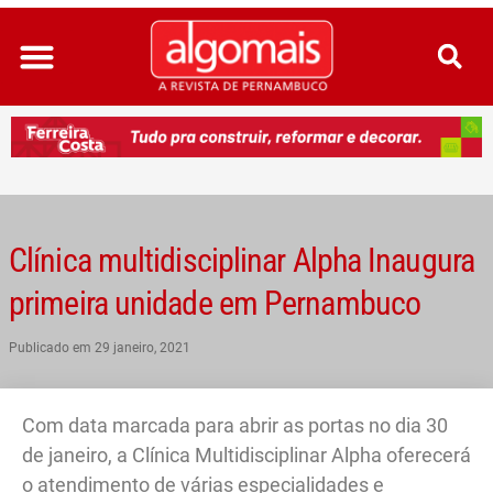
Ir
para
o
conteúdo
Clínica multidisciplinar Alpha Inaugura
primeira unidade em Pernambuco
Publicado em
29 janeiro, 2021
Com data marcada para abrir as portas no dia 30
de janeiro, a Clínica Multidisciplinar Alpha oferecerá
o atendimento de várias especialidades e