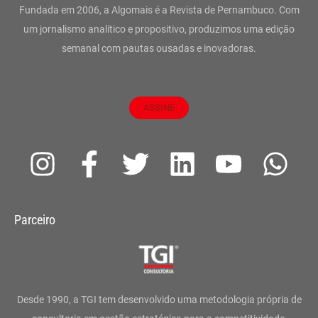
Fundada em 2006, a Algomais é a Revista de Pernambuco. Com
um jornalismo analítico e propositivo, produzimos uma edição
semanal com pautas ousadas e inovadoras.
ASSINE
I
F
T
L
Y
W
n
a
w
i
o
h
s
c
i
n
u
a
Parceiro
t
e
t
k
t
t
a
b
t
e
u
s
g
o
e
d
b
a
Desde 1990, a TGI tem desenvolvido uma metodologia própria de