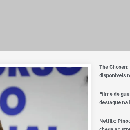
The Chosen:
disponíveis n
Filme de gue
destaque na 
Netflix: Pinó
chega ao st