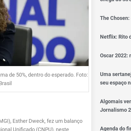
The Chosen: 
Netflix: Rito
Oscar 2022: 
Uma sertanej
ima de 50%, dentro do esperado. Foto:
seu espaço n
rasil
Algomais ve
Jornalismo 
(MGI), Esther Dweck, fez um balanço
Agenda do fi
ional Unificado (CNPU), neste