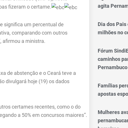
agita Perna
oas fizeram o certame.
Dia dos Pais
e significa um percentual de
milhões no 
ativa, comparando com outros
 afirmou a ministra.
Fórum SindiE
caminhos par
Pernambuco
axa de abstenção e o Ceará teve a
ão divulgará hoje (19) os dados
Famílias per
apostas espo
outros certames recentes, como o do
Mulheres av
chegando a 50% em concursos maiores”.
pernambucan