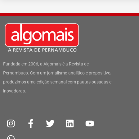
Fundada em 2006, a Algomais é a Revista de
Pernambuco. Com um jornalismo analítico e propositivo,
produzimos uma edição semanal com pautas ousadas e
inovadoras.
I
W
F
T
L
Y
n
h
a
w
i
o
s
a
c
i
n
u