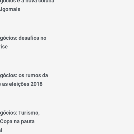
gócios é a nova coluna
 Algomais
gócios: desafios no
rise
gócios: os rumos da
 as eleições 2018
gócios: Turismo,
 Copa na pauta
l