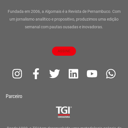
Fundada em 2006, a Algomais é a Revista de Pernambuco. Com
um jornalismo analítico e propositivo, produzimos uma edição
semanal com pautas ousadas e inovadoras.
ASSINE
I
F
T
L
Y
W
n
a
w
i
o
h
s
c
i
n
u
a
Parceiro
t
e
t
k
t
t
a
b
t
e
u
s
g
o
e
d
b
a