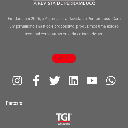
Fundada em 2006, a Algomais é a Revista de Pernambuco. Com
um jornalismo analítico e propositivo, produzimos uma edição
semanal com pautas ousadas e inovadoras.
ASSINE
I
F
T
L
Y
W
n
a
w
i
o
h
s
c
i
n
u
a
Parceiro
t
e
t
k
t
t
a
b
t
e
u
s