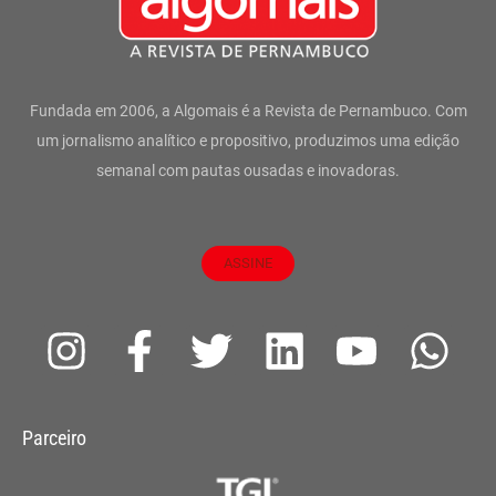
Fundada em 2006, a Algomais é a Revista de Pernambuco. Com
um jornalismo analítico e propositivo, produzimos uma edição
semanal com pautas ousadas e inovadoras.
ASSINE
I
F
T
L
Y
W
n
a
w
i
o
h
s
c
i
n
u
a
Parceiro
t
e
t
k
t
t