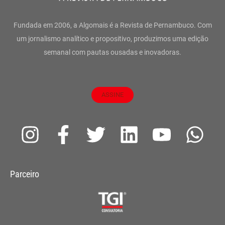
Fundada em 2006, a Algomais é a Revista de Pernambuco. Com
um jornalismo analítico e propositivo, produzimos uma edição
semanal com pautas ousadas e inovadoras.
ASSINE
I
F
T
L
Y
W
n
a
w
i
o
h
s
c
i
n
u
a
Parceiro
t
e
t
k
t
t
a
b
t
e
u
s