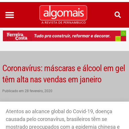
Ir
para
o
conteúdo
Coronavírus: máscaras e álcool em gel
têm alta nas vendas em janeiro
Publicado em
28 fevereiro, 2020
Atentos ao alcance global do Covid-19, doença
causada pelo coronavírus, brasileiros têm se
mostrado preocupados com a epidemia chinesa e