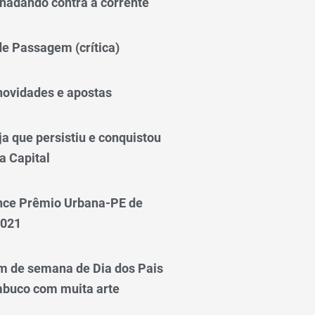
nadando contra a corrente
 de Passagem (crítica)
novidades e apostas
a que persistiu e conquistou
a Capital
nce Prêmio Urbana-PE de
2021
m de semana de Dia dos Pais
mbuco com muita arte