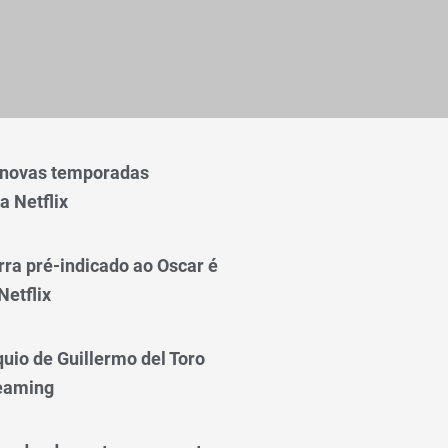
 novas temporadas
a Netflix
rra pré-indicado ao Oscar é
Netflix
quio de Guillermo del Toro
reaming