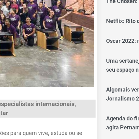
The Chosen: 
Netflix: Rito
Oscar 2022: 
Uma sertanej
seu espaço n
Algomais ve
Jornalismo 
specialistas internacionais,
tar
Agenda do fi
agita Perna
ções para quem vive, estuda ou se