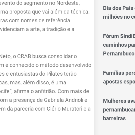
r evento do segmento no Nordeste,
Dia dos Pais
uma proposta que vai além da técnica.
milhões no 
stras com nomes de referência
videnciam a arte, a tradição e a
Fórum SindiE
caminhos par
Pernambuco
é Neto, o CRAB busca consolidar o
m é conhecido o método desenvolvido
Famílias per
es e entusiastas do Pilates terão
apostas espo
cas, mas, além disso, é uma
cife”, afirma o anfitrião. Com mais de
com a presença de Gabriela Andrioli e
Mulheres av
ém da parceria com Clério Muratori e a
pernambucan
barreiras