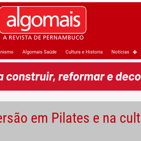
anismo
Algomais Saúde
Cultura e Historia
Notícias
são em Pilates e na cult