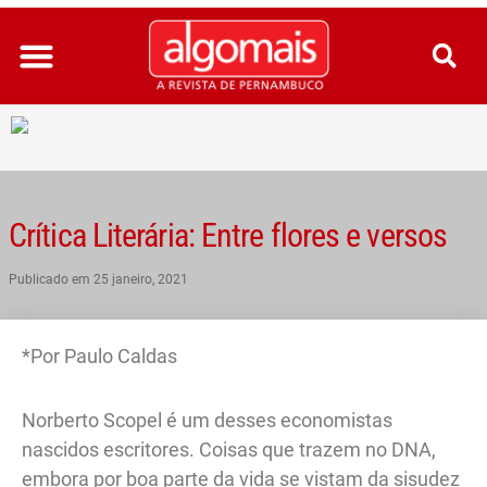
Ir
para
o
conteúdo
Crítica Literária: Entre flores e versos
Publicado em
25 janeiro, 2021
*Por Paulo Caldas
Norberto Scopel é um desses economistas
nascidos escritores. Coisas que trazem no DNA,
embora por boa parte da vida se vistam da sisudez