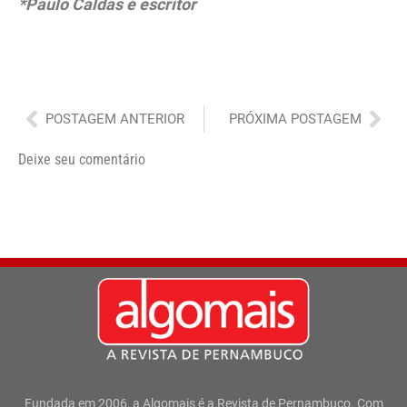
*Paulo Caldas é escritor
Anterior
Pró
POSTAGEM ANTERIOR
PRÓXIMA POSTAGEM
Deixe seu comentário
Fundada em 2006, a Algomais é a Revista de Pernambuco. Com