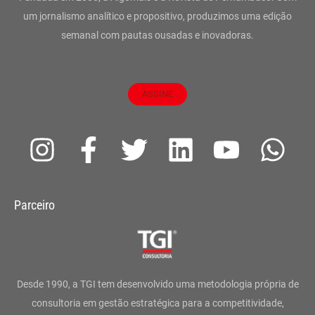
um jornalismo analítico e propositivo, produzimos uma edição
semanal com pautas ousadas e inovadoras.
ASSINE
I
F
T
L
Y
W
n
a
w
i
o
h
s
c
i
n
u
a
Parceiro
t
e
t
k
t
t
a
b
t
e
u
s
g
o
e
d
b
a
Desde 1990, a TGI tem desenvolvido uma metodologia própria de
r
o
r
i
e
p
consultoria em gestão estratégica para a competitividade,