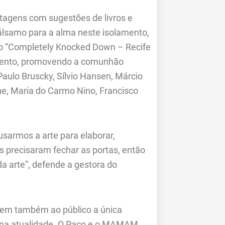
agens com sugestões de livros e
álsamo para a alma neste isolamento,
ão “Completely Knocked Down – Recife
amento, promovendo a comunhão
 Paulo Bruscky, Sílvio Hansen, Márcio
ne, Maria do Carmo Nino, Francisco
usarmos a arte para elaborar,
s precisaram fechar as portas, então
a arte”, defende a gestora do
ecem também ao público a única
e na atualidade. O Paço e o MAMAM,