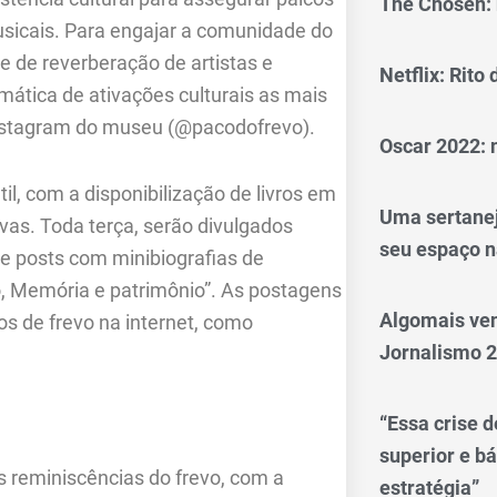
The Chosen: 
sicais. Para engajar a comunidade do
e de reverberação de artistas e
Netflix: Rito
emática de ativações culturais as mais
Instagram do museu (@pacodofrevo).
Oscar 2022: 
il, com a disponibilização de livros em
Uma sertanej
vas. Toda terça, serão divulgados
seu espaço n
e posts com minibiografias de
vo, Memória e patrimônio”. As postagens
Algomais ve
os de frevo na internet, como
Jornalismo 
“Essa crise d
superior e bá
às reminiscências do frevo, com a
estratégia”