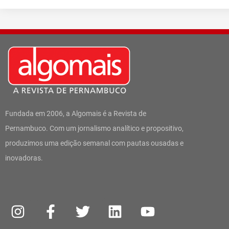
Fundada em 2006, a Algomais é a Revista de
Pernambuco. Com um jornalismo analítico e propositivo,
produzimos uma edição semanal com pautas ousadas e
inovadoras.
I
W
F
T
L
Y
n
h
a
w
i
o
s
a
c
i
n
u