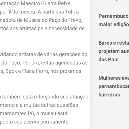
mentação Maestro Guerra Peixe.
erfil do museu. A partir das 16h, a
Pernambuco 
denadora de Música do Paço do Frevo,
maior edição
tos aos artistas pela necessidade de
Bares e res
projetam aum
idando artistas de várias gerações do
dos Pais
l do Paço. Por ora, estão agendadas as
as, Spok e Flaira Ferro, nos próximos
Mulheres av
pernambucan
barreiras
 também está reforçando sua atuação
lamento e a muitas outras questões
(@mamamrecife), o museu está
ompõem seu acervo permanente.