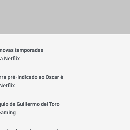
 novas temporadas
a Netflix
rra pré-indicado ao Oscar é
Netflix
quio de Guillermo del Toro
reaming