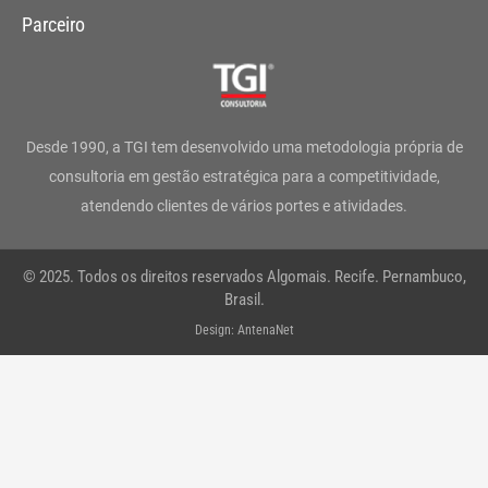
s
c
i
n
u
a
Parceiro
t
e
t
k
t
t
a
b
t
e
u
s
g
o
e
d
b
a
Desde 1990, a TGI tem desenvolvido uma metodologia própria de
r
o
r
i
e
p
consultoria em gestão estratégica para a competitividade,
atendendo clientes de vários portes e atividades.
a
k
n
p
m
-
© 2025. Todos os direitos reservados Algomais. Recife. Pernambuco,
f
Brasil.
Design: AntenaNet