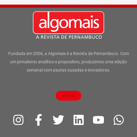
Fundada em 2006, a Algomais é a Revista de Pernambuco. Com
um jornalismo analítico e propositivo, produzimos uma edição
semanal com pautas ousadas e inovadoras.
ASSINE
I
F
T
L
Y
W
n
a
w
i
o
h