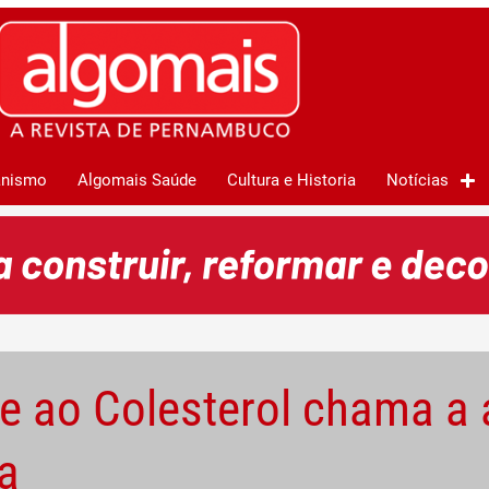
anismo
Algomais Saúde
Cultura e Historia
Notícias
e ao Colesterol chama a 
a