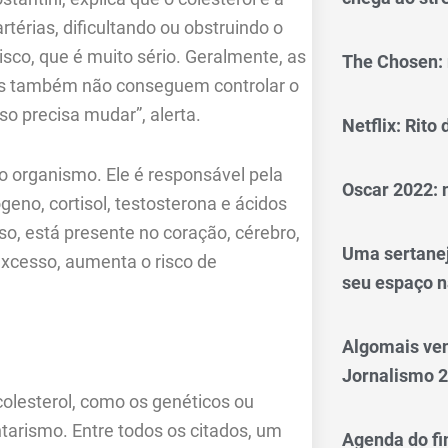
térias, dificultando ou obstruindo o
risco, que é muito sério. Geralmente, as
The Chosen: 
mas também não conseguem controlar o
sso precisa mudar”, alerta.
Netflix: Rito
o organismo. Ele é responsável pela
Oscar 2022: 
eno, cortisol, testosterona e ácidos
so, está presente no coração, cérebro,
Uma sertanej
excesso, aumenta o risco de
seu espaço n
Algomais ve
Jornalismo 
olesterol, como os genéticos ou
ntarismo. Entre todos os citados, um
Agenda do fi