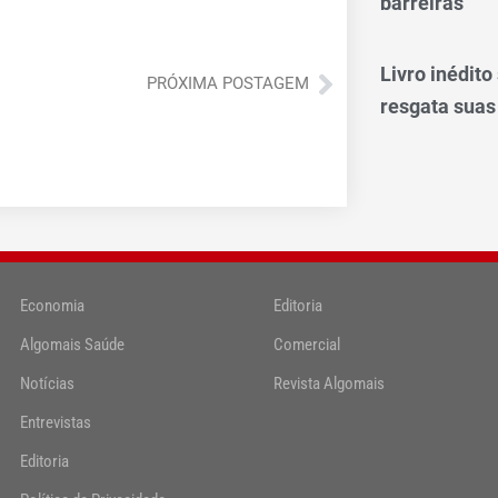
barreiras
Livro inédit
Próximo
PRÓXIMA POSTAGEM
resgata suas
Economia
Editoria
Algomais Saúde
Comercial
Notícias
Revista Algomais
Entrevistas
Editoria