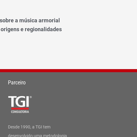
o sobre a música armorial
 origens e regionalidades
Parceiro
Desde 1990, a TGI tem
desenvolvido uma metodologia