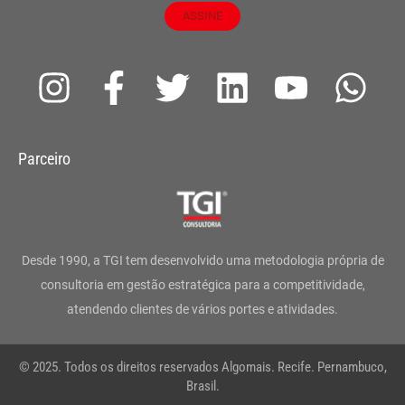
ASSINE
I
F
T
L
Y
W
n
a
w
i
o
h
s
c
i
n
u
a
Parceiro
t
e
t
k
t
t
a
b
t
e
u
s
g
o
e
d
b
a
Desde 1990, a TGI tem desenvolvido uma metodologia própria de
r
o
r
i
e
p
consultoria em gestão estratégica para a competitividade,
atendendo clientes de vários portes e atividades.
a
k
n
p
m
-
© 2025. Todos os direitos reservados Algomais. Recife. Pernambuco,
f
Brasil.