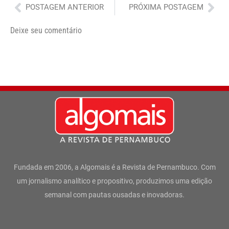
Anterior
Pró
POSTAGEM ANTERIOR
PRÓXIMA POSTAGEM
Deixe seu comentário
Fundada em 2006, a Algomais é a Revista de Pernambuco. Com
um jornalismo analítico e propositivo, produzimos uma edição
semanal com pautas ousadas e inovadoras.