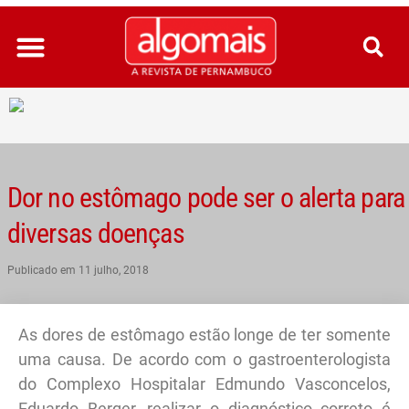
Ir
para
o
conteúdo
Dor no estômago pode ser o alerta para
diversas doenças
Publicado em
11 julho, 2018
As dores de estômago estão longe de ter somente
uma causa. De acordo com o gastroenterologista
do Complexo Hospitalar Edmundo Vasconcelos,
Eduardo Berger, realizar o diagnóstico correto é