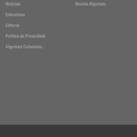
Notícias
Revista Algomais
Entrevistas
Editoria
Política de Privacidade
Algomais Colunistas