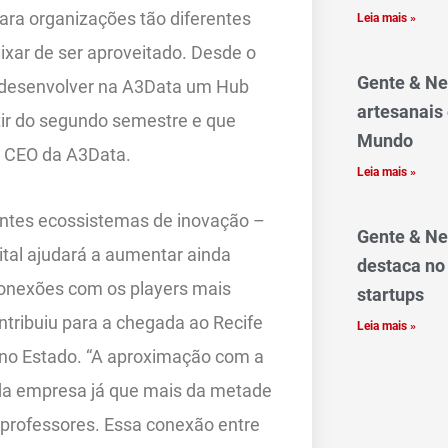
ara organizações tão diferentes
Leia mais »
ixar de ser aproveitado. Desde o
Gente & Ne
 desenvolver na A3Data um Hub
artesanais
rtir do segundo semestre e que
Mundo
a, CEO da A3Data.
Leia mais »
antes ecossistemas de inovação –
Gente & Ne
ital ajudará a aumentar ainda
destaca no
conexões com os players mais
startups
ntribuiu para a chegada ao Recife
Leia mais »
 no Estado. “A aproximação com a
da empresa já que mais da metade
-professores. Essa conexão entre