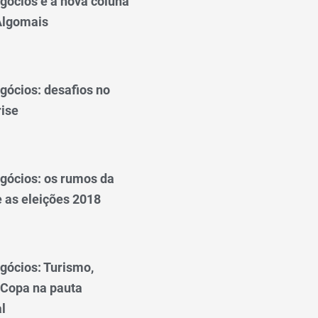
gócios é a nova coluna
 Algomais
gócios: desafios no
rise
gócios: os rumos da
 as eleições 2018
gócios: Turismo,
 Copa na pauta
l