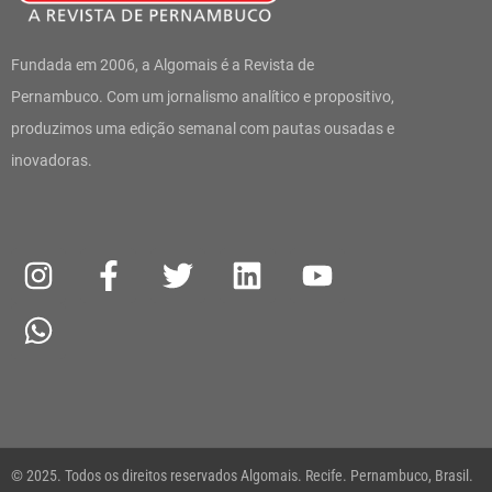
Fundada em 2006, a Algomais é a Revista de
Pernambuco. Com um jornalismo analítico e propositivo,
produzimos uma edição semanal com pautas ousadas e
inovadoras.
I
W
F
T
L
Y
n
h
a
w
i
o
s
a
c
i
n
u
t
t
e
t
k
t
a
s
b
t
e
u
g
a
o
e
d
b
r
p
o
r
i
e
a
p
k
n
© 2025. Todos os direitos reservados Algomais. Recife. Pernambuco, Brasil.
m
-