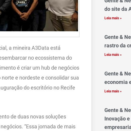
Gente & Ne
do site da
Leia mais »
Gente & Ne
rastro da c
cial, a mineira A3Data está
Leia mais »
desembarcar no ecossistema do
dimento é criar um hub de negócios
Gente & Ne
 norte e nordeste e consolidar sua
economia e
guração do escritório no Recife
Leia mais »
Gente & Ne
ento de duas novas soluções
Inovação e
negócios. “Essa jornada de mais
empresaria