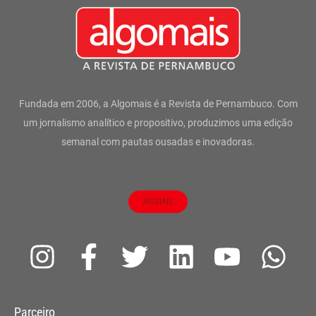
Fundada em 2006, a Algomais é a Revista de Pernambuco. Com
um jornalismo analítico e propositivo, produzimos uma edição
semanal com pautas ousadas e inovadoras.
ASSINE
I
F
T
L
Y
W
n
a
w
i
o
h
s
c
i
n
u
a
Parceiro