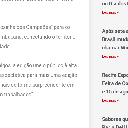
no Dia dos 
Leia mais »
“Cozinha dos Campeões” para os
Após sete 
ambucana, conectando o território
Brasil mud
dade.
chamar Win
Leia mais »
os, a edição une o público à alta
 expectativa para mais uma edição
Recife Exp
Feira de Co
onais de forma surpreendente em
e 15 de ag
m trabalhados”.
Leia mais »
Sabores qu
Parla Deli 