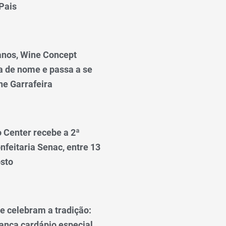
Pais
anos, Wine Concept
a de nome e passa a se
e Garrafeira
o Center recebe a 2ª
nfeitaria Senac, entre 13
osto
e celebram a tradição:
lança cardápio especial