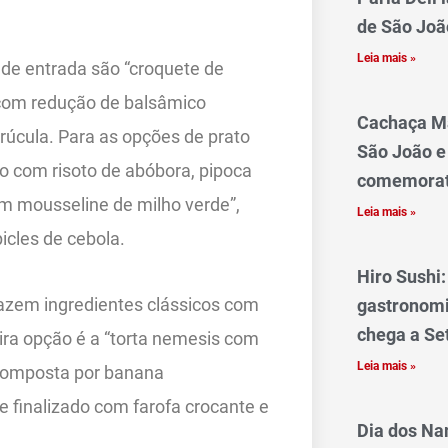
de São Joã
Leia mais »
de entrada são “croquete de
a com redução de balsâmico
Cachaça Ma
rúcula. Para as opções de prato
São João e
do com risoto de abóbora, pipoca
comemorat
m mousseline de milho verde”,
Leia mais »
icles de cebola.
Hiro Sushi
razem ingredientes clássicos com
gastronomi
chega a Se
ira opção é a “torta nemesis com
Leia mais »
 composta por banana
 finalizado com farofa crocante e
Dia dos N