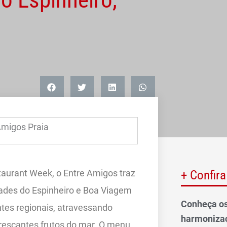
taurant Week, o Entre Amigos traz
+ Confira
dades do Espinheiro e Boa Viagem
Conheça os
ntes regionais, atravessando
harmonizaç
frescantes frutos do mar. O menu