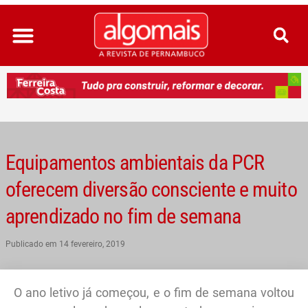
Ir
para
o
conteúdo
Equipamentos ambientais da PCR
oferecem diversão consciente e muito
aprendizado no fim de semana
Publicado em
14 fevereiro, 2019
O ano letivo já começou, e o fim de semana voltou