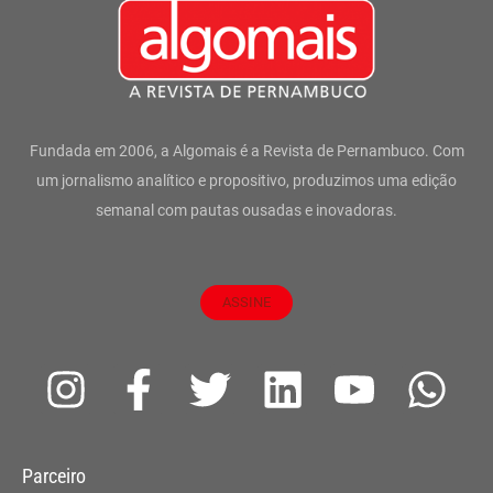
Fundada em 2006, a Algomais é a Revista de Pernambuco. Com
um jornalismo analítico e propositivo, produzimos uma edição
semanal com pautas ousadas e inovadoras.
ASSINE
I
F
T
L
Y
W
n
a
w
i
o
h
s
c
i
n
u
a
Parceiro