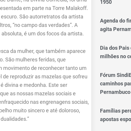
1950
resentada em parte na Torre Malakoff.
 escuro. São autorretratos da artista
Agenda do fi
ltros, “no campo das verdades”. A
agita Perna
 absoluta, é um dos focos da artista.
Dia dos Pais
lesca da mulher, que também aparece
milhões no 
. São mulheres feridas, que
um movimento de reconhecer tanto um
Fórum SindiE
l de reproduzir as mazelas que sofreu
caminhos par
 é divina e medonha. Este ser
Pernambuco
a que as nossas mazelas sociais e
enfraquecido nas engrenagens sociais,
elho muito sincero e até doloroso,
Famílias per
dualidades.”
apostas espo