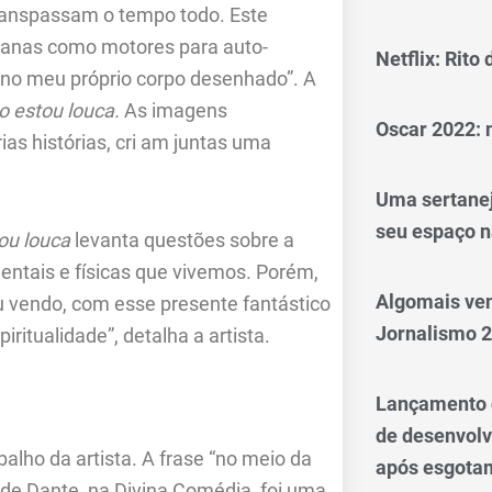
transpassam o tempo todo. Este
manas como motores para auto-
Netflix: Rito
no meu próprio corpo desenhado”. A
o estou louca.
As imagens
Oscar 2022: 
s histórias, cri am juntas uma
Uma sertanej
seu espaço n
ou louca
levanta questões sobre a
ntais e físicas que vivemos. Porém,
Algomais ve
 vendo, com esse presente fantástico
Jornalismo 
ritualidade”, detalha a artista.
Lançamento d
de desenvol
alho da artista. A frase “no meio da
após esgotam
 de Dante, na Divina Comédia, foi uma