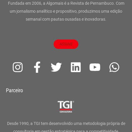
Fundada em 2006, a Algomais é a Revista de Pernambuco. Com
um jornalismo analítico e propositivo, produzimos uma edição
semanal com pautas ousadas e inovadoras.
ASSINE
I
F
T
L
Y
W
n
a
w
i
o
h
s
c
i
n
u
a
Parceiro
t
e
t
k
t
t
a
b
t
e
u
s
g
o
e
d
b
a
Desde 1990, a TGI tem desenvolvido uma metodologia própria de
consultoria em gestão estratégica para a competitividade,