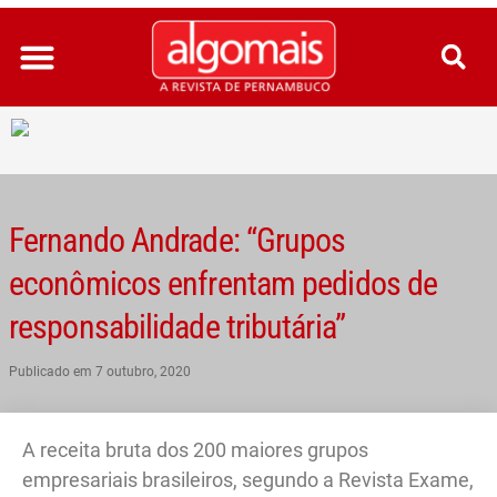
Ir
para
o
conteúdo
Fernando Andrade: “Grupos
econômicos enfrentam pedidos de
responsabilidade tributária”
Publicado em
7 outubro, 2020
A receita bruta dos 200 maiores grupos
empresariais brasileiros, segundo a Revista Exame,