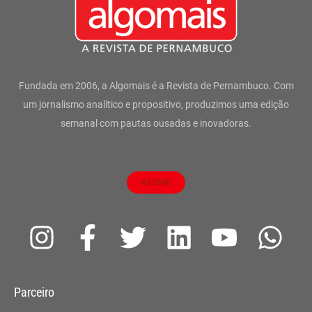
Fundada em 2006, a Algomais é a Revista de Pernambuco. Com
um jornalismo analítico e propositivo, produzimos uma edição
semanal com pautas ousadas e inovadoras.
ASSINE
I
F
T
L
Y
W
n
a
w
i
o
h
s
c
i
n
u
a
Parceiro