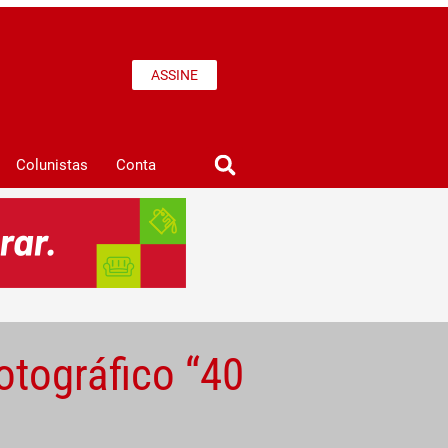
ASSINE
Colunistas
Conta
tográfico “40