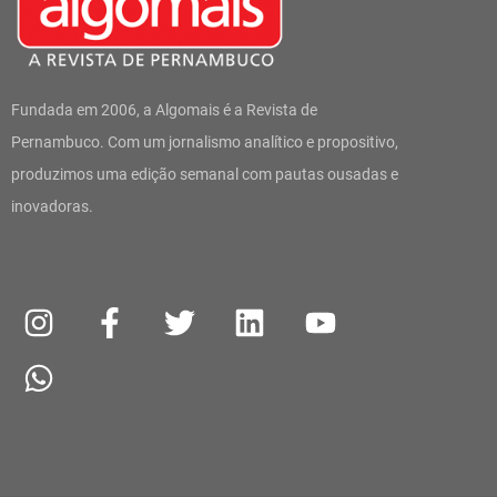
Fundada em 2006, a Algomais é a Revista de
Pernambuco. Com um jornalismo analítico e propositivo,
produzimos uma edição semanal com pautas ousadas e
inovadoras.
I
W
F
T
L
Y
n
h
a
w
i
o
s
a
c
i
n
u
t
t
e
t
k
t
a
s
b
t
e
u
g
a
o
e
d
b
r
p
o
r
i
e