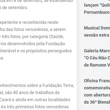
rada em 8 de setembro, se estendendo
lançam “Qui
 6 de setembro.
Pernambuco
xperiente e reconhecida neste
Musical Dom
lha das fotos vencedoras, a serem
sessão extra
três fotos, por categoria (Saúde,
alhos desenvolvidos pela Fundação
Galeria Marc
lnerável e os propósitos perseguidos
“O Céu Não 
sa.
de Ramonn V
Oficina Franc
conhecimentos sobre a Fundação Terra,
comemorativo
l, são 40 anos de trabalhos da
com abertura 
Ceará e ainda em outras localidades
da 36ª Biena
As três primeiras fotos vencedoras