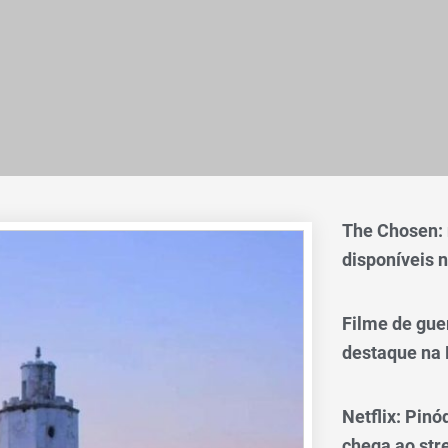
The Chosen:
disponíveis n
Filme de gue
destaque na 
Netflix: Pinó
chega ao st