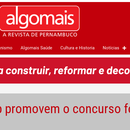
anismo
Algomais Saúde
Cultura e Historia
Notícias
p promovem o concurso fo