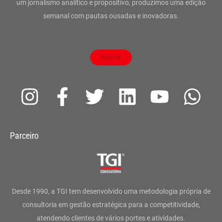
um jornalismo analítico e propositivo, produzimos uma edição
semanal com pautas ousadas e inovadoras.
ASSINE
I
F
T
L
Y
W
n
a
w
i
o
h
s
c
i
n
u
a
Parceiro
t
e
t
k
t
t
a
b
t
e
u
s
g
o
e
d
b
a
Desde 1990, a TGI tem desenvolvido uma metodologia própria de
r
o
r
i
e
p
consultoria em gestão estratégica para a competitividade,
atendendo clientes de vários portes e atividades.